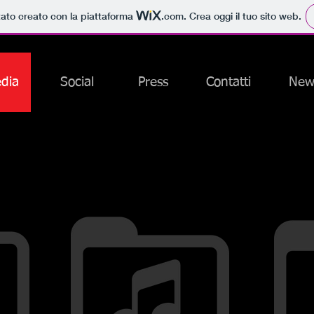
tato creato con la piattaforma
.com
. Crea oggi il tuo sito web.
dia
Social
Press
Contatti
New