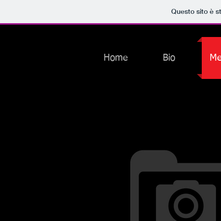
Questo sito è s
Home
Bio
Me