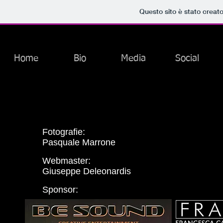
Questo sito è stato creat
Home
Bio
Media
Social
Fotografie:
Pasquale Marrone
Webmaster:
Giuseppe Deleonardis
Sponsor: